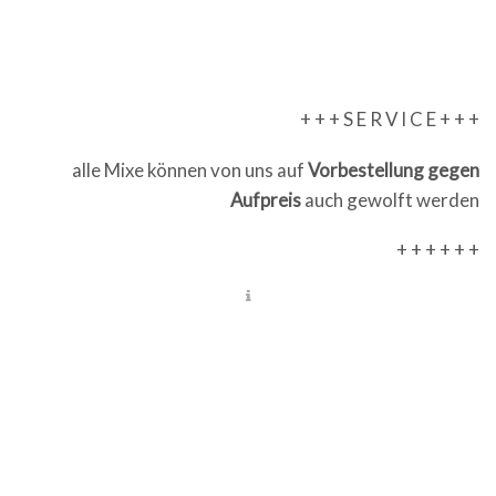
+ + + S E R V I C E + + +
alle Mixe können von uns auf
Vorbestellung gegen
Aufpreis
auch gewolft werden
+ + + + + +